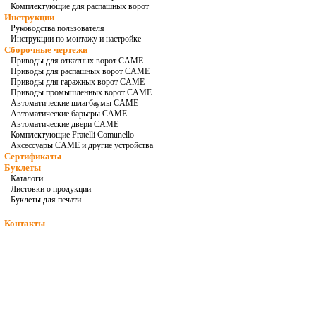
Комплектующие для распашных ворот
Инструкции
Руководства пользователя
Инструкции по монтажу и настройке
Сборочные чертежи
Приводы для откатных ворот CAME
Приводы для распашных ворот CAME
Приводы для гаражных ворот CAME
Приводы промышленных ворот CAME
Автоматические шлагбаумы CAME
Автоматические барьеры CAME
Автоматические двери CAME
Комплектующие Fratelli Comunello
Аксессуары CAME и другие устройства
Сертификаты
Буклеты
Каталоги
Листовки о продукции
Буклеты для печати
Контакты