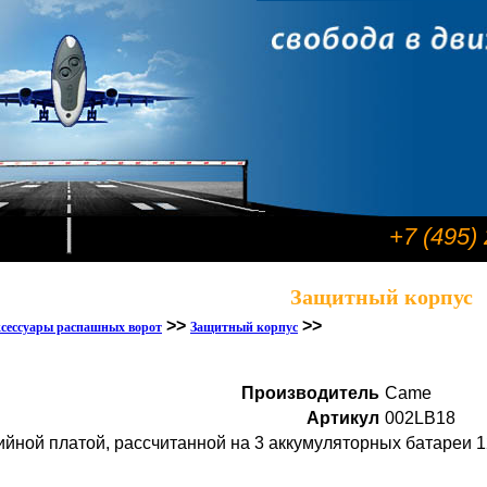
+7 (495)
Защитный корпус
>>
>>
сессуары распашных ворот
Защитный корпус
Производитель
Came
Артикул
002LB18
йной платой, рассчитанной на 3 аккумуляторных батареи 