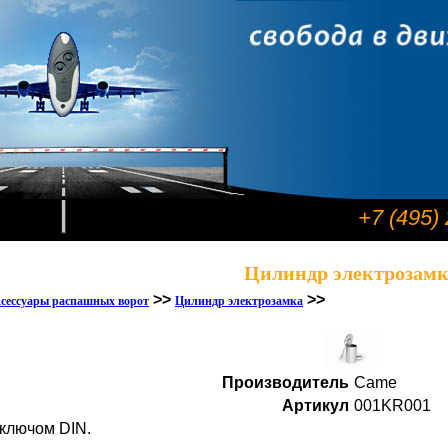
+7 (495)
Цилиндр электрозамк
>>
>>
сессуары распашных ворот
Цилиндр электрозамка
Производитель
Came
Артикул
001KR001
 ключом DIN.