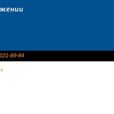
 221-89-84
а